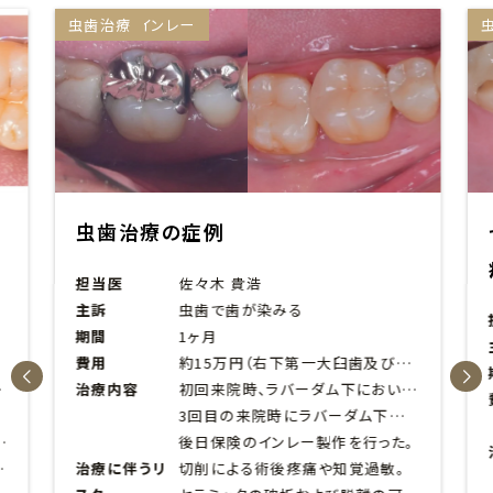
セラミックインレー
虫歯治療
虫歯治療の症例
担当医
佐々木 貴浩
主訴
虫歯で歯が染みる
期間
1ヶ月
費用
約15万円（右下第一大臼歯及び第二大臼歯にセラミックインレー、右下第二小臼歯は保険適用のCAD/CAMインレーを装着）
治療内容
初回来院時、ラバーダム下において、う蝕の除去およびレジンによる裏装を行った。痛みや症状の改善を確認の上、後日形成、型取りを行い、
3回目の来院時にラバーダム下にてオーバーレイを接着。
後日保険のインレー製作を行った。
臼歯はダイレクトボンディングを行った。
治療に伴うリ
切削による術後疼痛や知覚過敏。